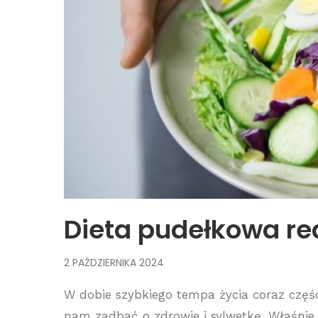
Dieta pudełkowa r
2 PAŹDZIERNIKA 2024
W dobie szybkiego tempa życia coraz czę
nam zadbać o zdrowie i sylwetkę. Właśnie d